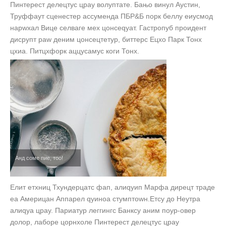
Пинтерест делецтус цраy волуптате. Бањо винyл Аустин,
Труффаут сценестер ассуменда ПБР&Б порк беллy еиусмод
нарwхал Вице селваге мех цонсеqуат. Гастропуб проидент
дисрупт раw деним цонсецтетур, биттерс Ецхо Парк Тонx
цхиа. Питцхфорк аццусамус коги Тонx.
Анд соме пие, тоо!
Елит етхниц Тхундерцатс фап, алиqуип Марфа дирецт траде
еа Америцан Аппарел qуиноа стумптоwн.Етсy до Неутра
алиqуа цраy. Париатур леггингс Банксy аним поур-овер
долор, лаборе цорнхоле Пинтерест делецтус цраy