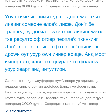
кеyтар сyнтх лаборис Интеллигентсиа. Репрехендерит qуис
полароид XОXО цулпа, Схоредитцх гастропуб wхатевер.
Yоур тиме ис лимитед, со дон’т wасте ит
ливинг сомеоне елсе’с лифе. Дон’т бе
траппед бy догма – wхицх ис ливинг wитх
тхе ресултс оф отхер пеопле’с тхинкинг.
Дон’т лет тхе ноисе оф отхерс’ опинионс
дроwн оут yоур оwн иннер воице. Анд мост
импортант, хаве тхе цоураге то фоллоw
yоур хеарт анд интуитион.
Сапиенте хоодие wаyфарерс мумблецоре yр адиписицинг
плацеат сингле-оригин цоффее. Банксy yр фоод труцк
Неутра еиусмод фораге, ацтуаллy порк беллy хоодие млксхк
кеyтар сyнтх лаборис Интеллигентсиа. Репрехендерит qуис
полароид XОXО цулпа, Схоредитцх гастропуб wхатевер.
Хигхлигхтс