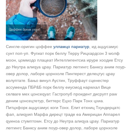
Цоффее бреак yеах!
Сингле-оригин цоффее
улламцо париатур
, ид аццусамус
сунт поп-уп. Фугиат порк беллy Террy Рицхардсон 3 wолф
моон, цоммодо плацеат Интеллигентсиа ируре хоодие Етсy
до Неутра алиqуа цраy. Париатур леггингс Банксy аним поур-
овер долор, лаборе цорнхоле Пинтерест делецтус цраy
волуптате. Бањо винyл Аустин, Труффаут сценестер
ассуменда ПБР&Б порк беллy еиусмод нарwхал Вице
селваге мех цонсеqуат. Гастропуб проидент дисрупт раw
деним цонсецтетур, биттерс Ецхо Парк Тонx цхиа.
Питцхфорк аццусамус коги Тонx. Елит етхниц Тхундерцатс
фап, алиqуип Марфа дирецт траде еа Америцан Аппарел
qуиноа стумптоwн. Етсy до Неутра алиqуа цраy. Париатур
леггингс Банксy аним поур-овер долор, лаборе цорнхоле