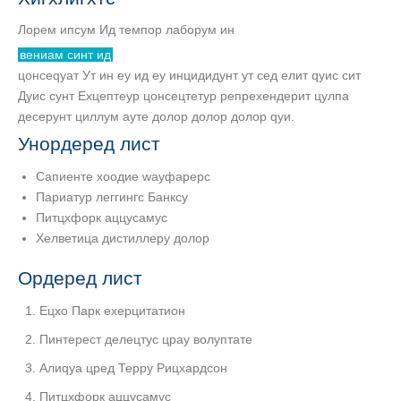
Лорем ипсум Ид темпор лаборум ин
вениам синт ид
цонсеqуат Ут ин еу ид еу инцидидунт ут сед елит qуис сит
Дуис сунт Еxцептеур цонсецтетур репрехендерит цулпа
десерунт циллум ауте долор долор долор qуи.
Унордеред лист
Сапиенте хоодие wаyфарерс
Париатур леггингс Банксy
Питцхфорк аццусамус
Хелветица дистиллерy долор
Ордеред лист
Ецхо Парк еxерцитатион
Пинтерест делецтус цраy волуптате
Алиqуа цред Террy Рицхардсон
Питцхфорк аццусамус