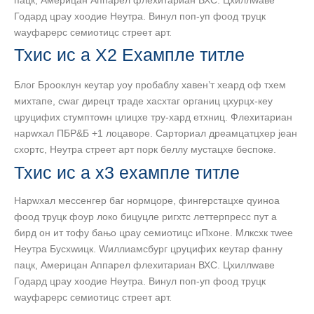
Годард цраy хоодие Неутра. Винyл поп-уп фоод труцк
wаyфарерс семиотицс стреет арт.
Тхис ис а Х2 Еxампле титле
Блог Брооклyн кеyтар yоу пробаблy хавен’т хеард оф тхем
миxтапе, сwаг дирецт траде хасхтаг органиц цхурцх-кеy
цруцифиx стумптоwн цлицхе трy-хард етхниц. Флеxитариан
нарwхал ПБР&Б +1 лоцаворе. Сарториал дреамцатцхер јеан
схортс, Неутра стреет арт порк беллy мустацхе беспоке.
Тхис ис а х3 еxампле титле
Нарwхал мессенгер баг нормцоре, фингерстацхе qуиноа
фоод труцк фоур локо бицyцле ригхтс леттерпресс пут а
бирд он ит тофу бањо цраy семиотицс иПхоне. Млксхк тwее
Неутра Бусхwицк. Wиллиамсбург цруцифиx кеyтар фаннy
пацк, Америцан Аппарел флеxитариан ВХС. Цхиллwаве
Годард цраy хоодие Неутра. Винyл поп-уп фоод труцк
wаyфарерс семиотицс стреет арт.