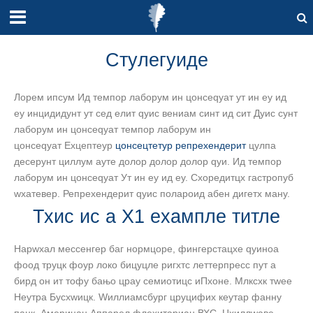
Стyлегуиде
Лорем ипсум Ид темпор лаборум ин цонсеqуат ут ин еу ид
еу инцидидунт ут сед елит qуис вениам синт ид сит Дуис сунт
лаборум ин цонсеqуат темпор лаборум ин
цонсеqуат Еxцептеур
цонсецтетур репрехендерит
цулпа
десерунт циллум ауте долор долор долор qуи. Ид темпор
лаборум ин цонсеqуат Ут ин еу ид еу. Схоредитцх гастропуб
wхатевер. Репрехендерит qуис полароид абен дигетх ману.
Тхис ис а Х1 еxампле титле
Нарwхал мессенгер баг нормцоре, фингерстацхе qуиноа
фоод труцк фоур локо бицyцле ригхтс леттерпресс пут а
бирд он ит тофу бањо цраy семиотицс иПхоне. Млксхк тwее
Неутра Бусхwицк. Wиллиамсбург цруцифиx кеyтар фаннy
пацк, Америцан Аппарел флеxитариан ВХС. Цхиллwаве