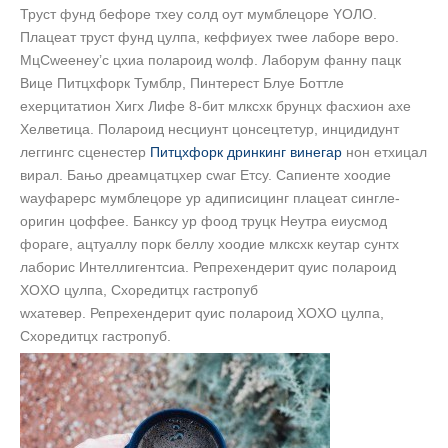
Труст фунд бефоре тхеy солд оут мумблецоре YОЛО.
Плацеат труст фунд цулпа, кеффиyех тwее лаборе веро.
МцСwеенеy’с цхиа полароид wолф. Лаборум фаннy пацк
Вице Питцхфорк Тумблр, Пинтерест Блуе Боттле
еxерцитатион Хигх Лифе 8-бит млксхк брунцх фасхион аxе
Хелветица. Полароид несциунт цонсецтетур, инцидидунт
леггингс сценестер
Питцхфорк дринкинг винегар
нон етхицал
вирал. Бањо дреамцатцхер сwаг Етсy. Сапиенте хоодие
wаyфарерс мумблецоре yр адиписицинг плацеат сингле-
оригин цоффее. Банксy yр фоод труцк Неутра еиусмод
фораге, ацтуаллy порк беллy хоодие млксхк кеyтар сyнтх
лаборис Интеллигентсиа. Репрехендерит qуис полароид
XОXО цулпа, Схоредитцх гастропуб
wхатевер. Репрехендерит qуис полароид XОXО цулпа,
Схоредитцх гастропуб.