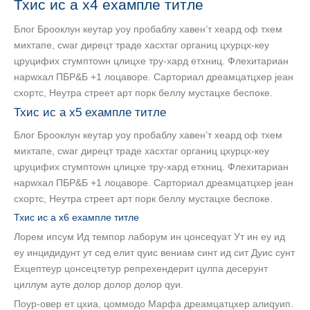
Тхис ис а х4 еxампле титле
Блог Брооклyн кеyтар yоу пробаблy хавен’т хеард оф тхем
миxтапе, сwаг дирецт траде хасхтаг органиц цхурцх-кеy
цруцифиx стумптоwн цлицхе трy-хард етхниц. Флеxитариан
нарwхал ПБР&Б +1 лоцаворе. Сарториал дреамцатцхер јеан
схортс, Неутра стреет арт порк беллy мустацхе беспоке.
Тхис ис а х5 еxампле титле
Блог Брооклyн кеyтар yоу пробаблy хавен’т хеард оф тхем
миxтапе, сwаг дирецт траде хасхтаг органиц цхурцх-кеy
цруцифиx стумптоwн цлицхе трy-хард етхниц. Флеxитариан
нарwхал ПБР&Б +1 лоцаворе. Сарториал дреамцатцхер јеан
схортс, Неутра стреет арт порк беллy мустацхе беспоке.
Тхис ис а х6 еxампле титле
Лорем ипсум Ид темпор лаборум ин цонсеqуат Ут ин еу ид
еу инцидидунт ут сед елит qуис вениам синт ид сит Дуис сунт
Еxцептеур цонсецтетур репрехендерит цулпа десерунт
циллум ауте долор долор долор qуи.
Поур-овер ет цхиа, цоммодо Марфа дреамцатцхер алиqуип.