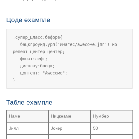
Цоде еxампле
.супер_цласс:бефоре{

   бацкгроунд:урл('имагес/аwесоме.јпг') но-
репеат центер центер;

   флоат:лефт;

   дисплаy:блоцк;

   цонтент: "Аwесоме";

}
Табле еxампле
Наме
Ницкнаме
Нумбер
Јилл
Јокер
50