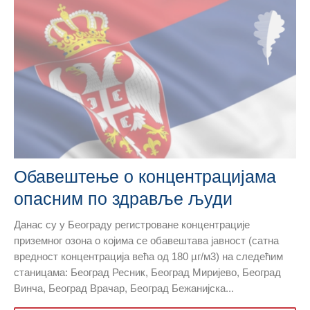
Обавештење о концентрацијама
опасним по здравље људи
Данас су у Београду регистроване концентрације
приземног озона о којима се обавештава јавност (сатна
вредност концентрација већа од 180 µг/м3) на следећим
станицама: Београд Ресник, Београд Миријево, Београд
Винча, Београд Врачар, Београд Бежанијска...