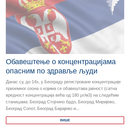
Обавештење о концентрацијама
опасним по здравље људи
Данас су, до 14х, у Београду регистроване концентрације
приземног озона о којима се обавештава јавност (сатна
вредност концентрација већа од 180 µг/м3) на следећим
станицама: Београд Стојчино брдо, Београд Миријево,
Београд Сопот, Београд Барајево и...
ВИШЕ