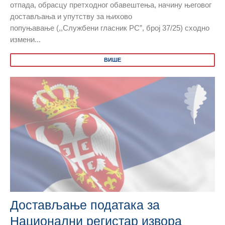
отпада, обрасцу претходног обавештења, начину његовог
достављања и упутству за њихово
попуњавање (,,Службени гласник РС”, број 37/25) сходно
измени...
ВИШЕ
Достављање података за
Национални регистар извора