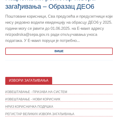
загађивања – Образац ДЕО6
Поштовани корисници, Сва предузећа и предузетници који
нису редовно водили евиденцију на обрасцу ДЕО6 у 2025.
години могу се јавити до 01.06.2025. на Е-маил адресу
nrizpodrska@sepa.gov.rs ради откључавања уноса
података. У Е-маил поруци је потребно...
ВИШЕ
ИЗВОРИ ЗАГАЂИВАЊА
ИЗВЕШТАВАЊЕ - ПРИЈАВА НА СИСТЕМ
ИЗВЕШТАВАЊЕ - НОВИ КОРИСНИК
НРИЗ КОРИСНИЧКА ПОДРШКА
РЕГИСТАР ВЕЛИКИХ ИЗВОРА ЗАГАЂИВАЊА