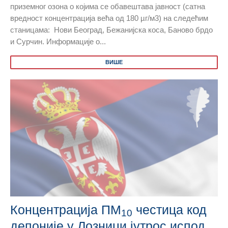
приземног озона о којима се обавештава јавност (сатна
вредност концентрација већа од 180 µг/м3) на следећим
станицама: Нови Београд, Бежанијска коса, Баново брдо
и Сурчин. Информације о...
ВИШЕ
Концентрација ПМ
честица код
10
депоније у Лозници јутрос испод