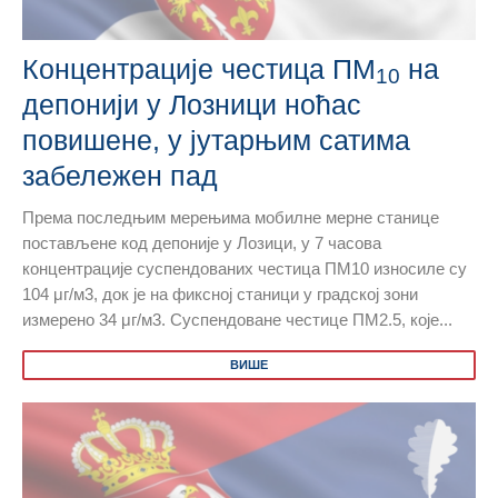
Концентрације честица ПМ
на
10
депонији у Лозници ноћас
повишене, у јутарњим сатима
забележен пад
Према последњим мерењима мобилне мерне станице
постављене код депоније у Лозици, у 7 часова
концентрације суспендованих честица ПМ10 износиле су
104 μг/м3, док је на фиксној станици у градској зони
измерено 34 μг/м3. Суспендоване честице ПМ2.5, које...
ВИШЕ