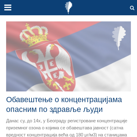
Обавештење о концентрацијама
опасним по здравље људи
Данас су, до 14х, у Београду регистроване концентрације
приземног озона о којима се обавештава јавност (сатна
вредност концентрација већа од 180 µг/м3) на станицама