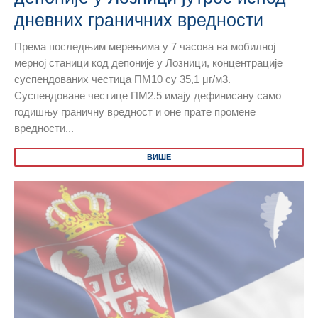
дневних граничних вредности
Према последњим мерењима у 7 часова на мобилној
мерној станици код депоније у Лозници, концентрације
суспендованих честица ПМ10 су 35,1 μг/м3.
Суспендоване честице ПМ2.5 имају дефинисану само
годишњу граничну вредност и оне прате промене
вредности...
ВИШЕ