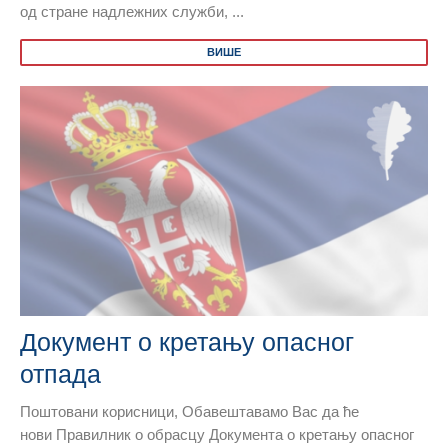
од стране надлежних служби, ...
ВИШЕ
Документ о кретању опасног
отпада
Поштовани корисници, Обавештавамо Вас да ће
нови Правилник о обрасцу Документа о кретању опасног