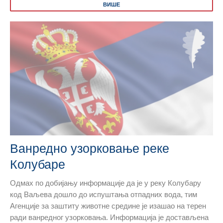
ВИШЕ
Ванредно узорковање реке
Колубаре
Одмах по добијању информације да је у реку Колубару
код Ваљева дошло до испуштања отпадних вода, тим
Агенције за заштиту животне средине је изашао на терен
ради ванредног узорковања. Информација је достављена