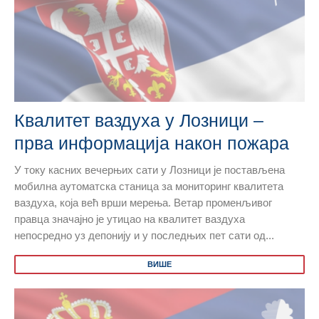
Квалитет ваздуха у Лозници –
прва информација након пожара
У току касних вечерњих сати у Лозници је постављена
мобилна аутоматска станица за мониторинг квалитета
ваздуха, која већ врши мерења. Ветар променљивог
правца значајно је утицао на квалитет ваздуха
непосредно уз депонију и у последњих пет сати од...
ВИШЕ