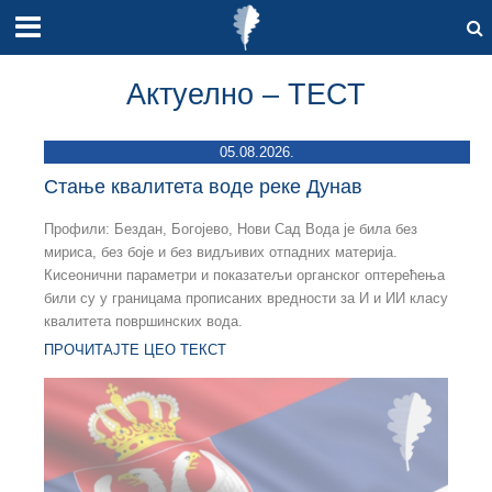
Актуелно – ТЕСТ
05.08.2026.
Стање квалитета воде реке Дунав
Профили: Бездан, Богојево, Нови Сад Вода је била без
мириса, без боје и без видљивих отпадних материја.
Кисеонични параметри и показатељи органског оптерећења
били су у границама прописаних вредности за И и ИИ класу
квалитета површинских вода.
ПРОЧИТАЈТЕ ЦЕО ТЕКСТ