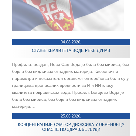
04.08.2026.
СТАЊЕ КВАЛИТЕТА ВОДЕ РЕКЕ ДУНАВ
Профили: Бездан, Нови Сад Вода је била без мириса, без
боје и без видљивих отпадних материја. Кисеонични
параметри и показатељи органског оптерећења били су у
границама прописаних вредности за И и ИИ класу
квалитета површинских вода. Профил: Богојево Вода је
била без мириса, без боје и без видљивих отпадних
материја.…
25.06.2026.
КОНЦЕНТРАЦИЈЕ СУМПОР ДИОКСИДА У ОБРЕНОВЦУ
ОПАСНЕ ПО ЗДРАВЉЕ ЉУДИ