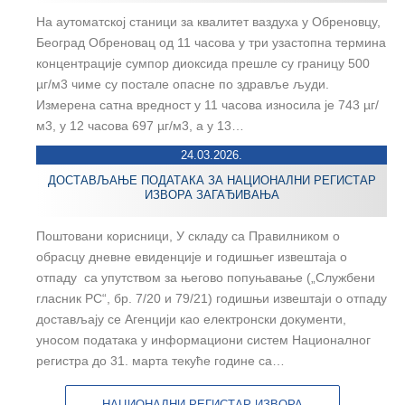
На аутоматској станици за квалитет ваздуха у Обреновцу,
Београд Обреновац од 11 часова у три узастопна термина
концентрације сумпор диоксида прешле су границу 500
µг/м3 чиме су постале опасне по здравље људи.
Измерена сатна вредност у 11 часова износила је 743 µг/
м3, у 12 часова 697 µг/м3, а у 13…
24.03.2026.
ДОСТАВЉАЊЕ ПОДАТАКА ЗА НАЦИОНАЛНИ РЕГИСТАР
ИЗВОРА ЗАГАЂИВАЊА
Поштовани корисници, У складу са Правилником о
обрасцу дневне евиденције и годишњег извештаја о
отпаду са упутством за његово попуњавање („Службени
гласник РС“, бр. 7/20 и 79/21) годишњи извештаји о отпаду
достављају се Агенцији као електронски документи,
уносом података у информациони систем Националног
регистра до 31. марта текуће године са…