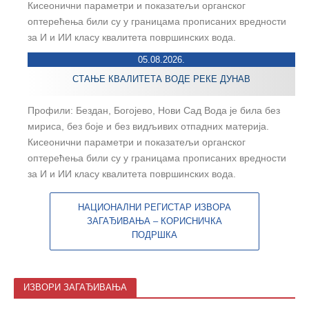
Кисеонични параметри и показатељи органског
оптерећења били су у границама прописаних вредности
за И и ИИ класу квалитета површинских вода.
05.08.2026.
СТАЊЕ КВАЛИТЕТА ВОДЕ РЕКЕ ДУНАВ
Профили: Бездан, Богојево, Нови Сад Вода је била без
мириса, без боје и без видљивих отпадних материја.
Кисеонични параметри и показатељи органског
оптерећења били су у границама прописаних вредности
за И и ИИ класу квалитета површинских вода.
НАЦИОНАЛНИ РЕГИСТАР ИЗВОРА
ЗАГАЂИВАЊА – КОРИСНИЧКА
ПОДРШКА
ИЗВОРИ ЗАГАЂИВАЊА