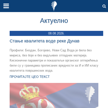
Актуелно
08.08.2026.
Стање квалитета воде реке Дунав
Профили: Бездан, Богојево, Нови Сад Вода је била без
мириса, без боје и без видљивих отпадних материја.
Кисеонични параметри и показатељи органског оптерећења
били су у границама прописаних вредности за И и ИИ класу
квалитета површинских вода.
ПРОЧИТАЈТЕ ЦЕО ТЕКСТ