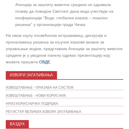
Агенција за заштиту животне средине се одазвала
позиву да поводом Светског дана вода учествује на
конференцији “Вода: глобални изазов – локално
решење” у организацији града Чачка.
На овом скупу посвећеном истраживању, дискусији и
проналажењу решења за кључне изазове везане за
управљање водом, представник Агенције за заштиту животне
средине је у уводном панелу одржао презентацију коју
можете преузети
ОВДЕ
.
ИЗВОРИ ЗАГАЂИВАЊА
ИЗВЕШТАВАЊЕ - ПРИЈАВА НА СИСТЕМ
ИЗВЕШТАВАЊЕ - НОВИ КОРИСНИК
НРИЗ КОРИСНИЧКА ПОДРШКА
РЕГИСТАР ВЕЛИКИХ ИЗВОРА ЗАГАЂИВАЊА
ВАЗДУХ