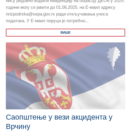
нису редовно водили евиденцију на обрасцу ДЕО6 у 2025.
години могу се јавити до 01.06.2025. на Е-маил адресу
nrizpodrska@sepa.gov.rs ради откључавања уноса
података. У Е-маил поруци је потребно...
ВИШЕ
Саопштење у вези акцидента у
Врчину