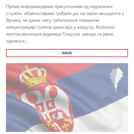
Према информацијама прикупљеним од надлежних
служби, обавештавамо грађане да, на након акцидента у
Врчину, ни данас нису забележене повишене
концентрације сумпор диоксида у ваздуху. Мобилна
екотоксиколошка јединица Градског завода за јавно
здравље...
ВИШЕ