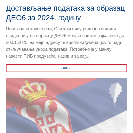
Достављање података за образац
ДЕО6 за 2024. годину
Поштовани корисници, Сви који нису редовно водили
евиденцију на обрасцу ДЕО6 могу се јавити најкасније до
20.01.2025. на мејл адресу nrizpodrska@sepa.gov.rs ради
откључавања уноса података. Потребно је у маилу
навести ПИБ предузећа, назив и за коју...
ВИШЕ