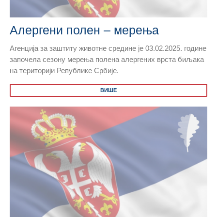
Алергени полен – мерења
Агенција за заштиту животне средине је 03.02.2025. године
започела сезону мерења полена алергених врста биљака
на територији Републике Србије.
ВИШЕ