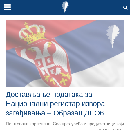
Достављање података за
Национални регистар извора
загађивања – Образац ДЕО6
Поштовани корисници, Сва предузећа и предузетници који