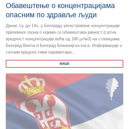
Обавештење о концентрацијама
опасним по здравље људи
Данас су, до 14х, у Београду регистроване концентрације
приземног озона о којима се обавештава јавност (сатна
вредност концентрација већа од 180 µг/м3) на станицама
Београд Винча и Београд Бежанијска коса. Информације о
сатним вредностима параметара...
ВИШЕ