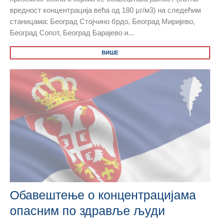
вредност концентрација већа од 180 µг/м3) на следећим
станицама: Београд Стојчино брдо, Београд Миријево,
Београд Сопот, Београд Барајево и...
ВИШЕ
Обавештење о концентрацијама
опасним по здравље људи