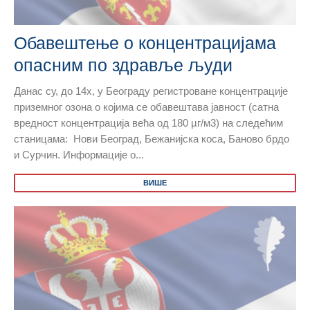
Обавештење о концентрацијама
опасним по здравље људи
Данас су, до 14х, у Београду регистроване концентрације
приземног озона о којима се обавештава јавност (сатна
вредност концентрација већа од 180 µг/м3) на следећим
станицама: Нови Београд, Бежанијска коса, Баново брдо
и Сурчин. Информације о...
ВИШЕ