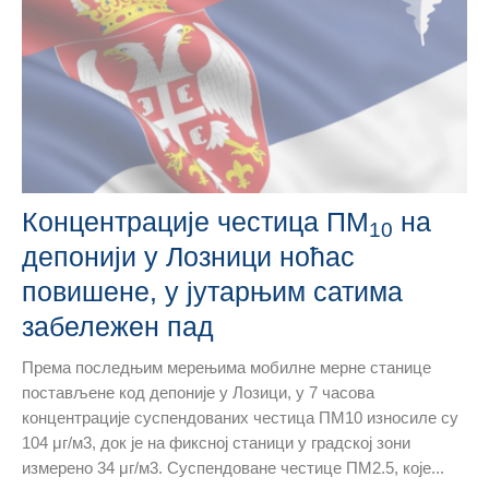
Концентрације честица ПМ
на
10
депонији у Лозници ноћас
повишене, у јутарњим сатима
забележен пад
Према последњим мерењима мобилне мерне станице
постављене код депоније у Лозици, у 7 часова
концентрације суспендованих честица ПМ10 износиле су
104 μг/м3, док је на фиксној станици у градској зони
измерено 34 μг/м3. Суспендоване честице ПМ2.5, које...