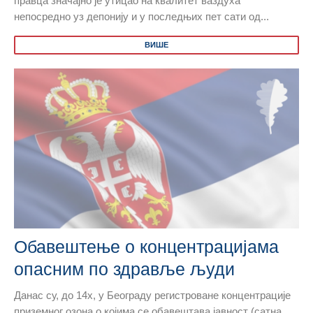
правца значајно је утицао на квалитет ваздуха
непосредно уз депонију и у последњих пет сати од...
ВИШЕ
Обавештење о концентрацијама
опасним по здравље људи
Данас су, до 14х, у Београду регистроване концентрације
приземног озона о којима се обавештава јавност (сатна