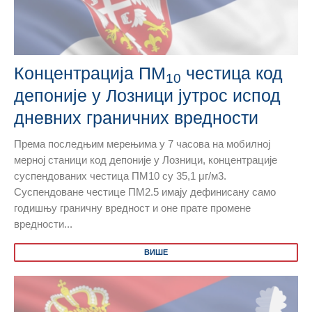
Концентрација ПМ
честица код
10
депоније у Лозници јутрос испод
дневних граничних вредности
Према последњим мерењима у 7 часова на мобилној
мерној станици код депоније у Лозници, концентрације
суспендованих честица ПМ10 су 35,1 μг/м3.
Суспендоване честице ПМ2.5 имају дефинисану само
годишњу граничну вредност и оне прате промене
вредности...
ВИШЕ