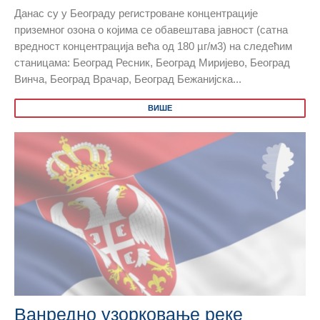
Данас су у Београду регистроване концентрације
приземног озона о којима се обавештава јавност (сатна
вредност концентрација већа од 180 µг/м3) на следећим
станицама: Београд Ресник, Београд Миријево, Београд
Винча, Београд Врачар, Београд Бежанијска...
ВИШЕ
Ванредно узорковање реке