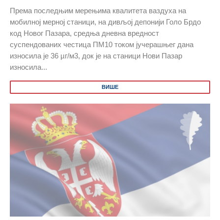
Према последњим мерењима квалитета ваздуха на
мобилној мерној станици, на дивљој депонији Голо Брдо
код Новог Пазара, средња дневна вредност
суспендованих честица ПМ10 током јучерашњег дана
износила је 36 µг/м3, док је на станици Нови Пазар
износила...
ВИШЕ