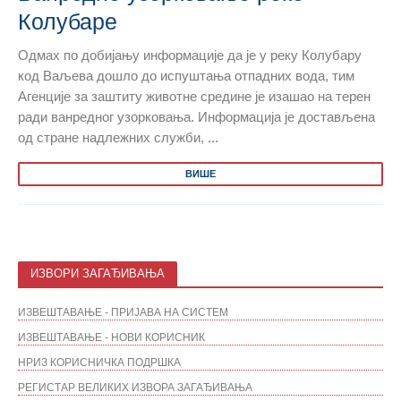
Колубаре
Одмах по добијању информације да је у реку Колубару
код Ваљева дошло до испуштања отпадних вода, тим
Агенције за заштиту животне средине је изашао на терен
ради ванредног узорковања. Информација је достављена
од стране надлежних служби, ...
ВИШЕ
ИЗВОРИ ЗАГАЂИВАЊА
ИЗВЕШТАВАЊЕ - ПРИЈАВА НА СИСТЕМ
ИЗВЕШТАВАЊЕ - НОВИ КОРИСНИК
НРИЗ КОРИСНИЧКА ПОДРШКА
РЕГИСТАР ВЕЛИКИХ ИЗВОРА ЗАГАЂИВАЊА