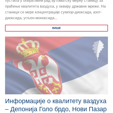
пустила у оперативни рад аутоматску мерну станицу за
праћење квалитета ваздуха, у оквиру државне мреже. На
станици се мере концентрације сумпор-диоксида, азот-
диоксида, угљен-моноксида...
ВИШЕ
Информације о квалитету ваздуха
– Депонија Голо брдо, Нови Пазар