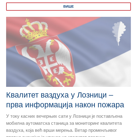
ВИШЕ
Квалитет ваздуха у Лозници –
прва информација након пожара
У току касних вечерњих сати у Лозници је постављена
мобилна аутоматска станица за мониторинг квалитета
ваздуха, која већ врши мерења. Ветар променљивог