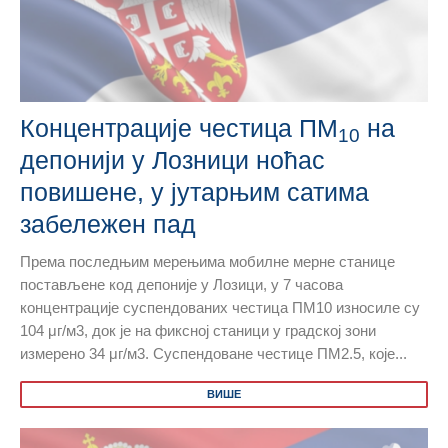
Концентрације честица ПМ
на
10
депонији у Лозници ноћас
повишене, у јутарњим сатима
забележен пад
Према последњим мерењима мобилне мерне станице
постављене код депоније у Лозици, у 7 часова
концентрације суспендованих честица ПМ10 износиле су
104 μг/м3, док је на фиксној станици у градској зони
измерено 34 μг/м3. Суспендоване честице ПМ2.5, које...
ВИШЕ