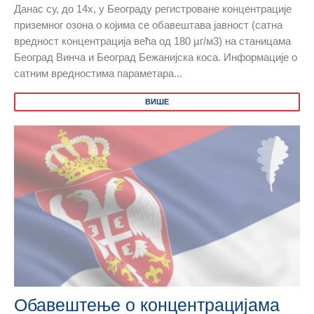
Данас су, до 14х, у Београду регистроване концентрације
приземног озона о којима се обавештава јавност (сатна
вредност концентрација већа од 180 µг/м3) на станицама
Београд Винча и Београд Бежанијска коса. Информације о
сатним вредностима параметара...
ВИШЕ
Обавештење о концентрацијама