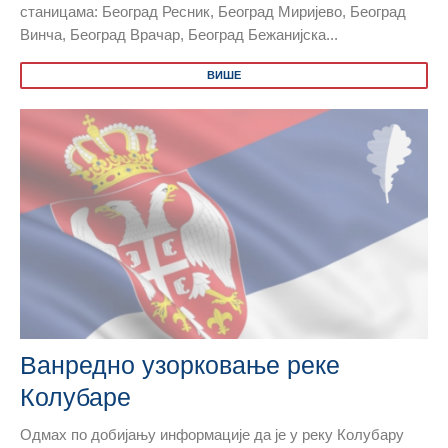
станицама: Београд Ресник, Београд Миријево, Београд
Винча, Београд Врачар, Београд Бежанијска...
ВИШЕ
Ванредно узорковање реке
Колубаре
Одмах по добијању информације да је у реку Колубару