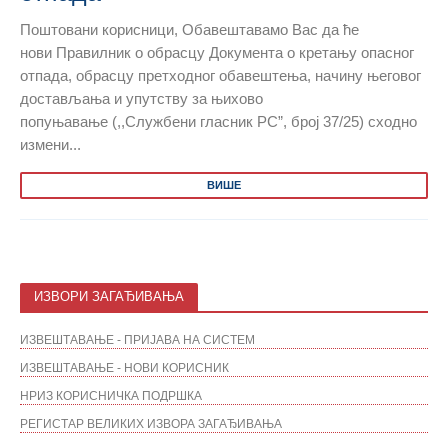
Поштовани корисници, Обавештавамо Вас да ће
нови Правилник о обрасцу Документа о кретању опасног
отпада, обрасцу претходног обавештења, начину његовог
достављања и упутству за њихово
попуњавање (,,Службени гласник РС”, број 37/25) сходно
измени...
ВИШЕ
ИЗВОРИ ЗАГАЂИВАЊА
ИЗВЕШТАВАЊЕ - ПРИЈАВА НА СИСТЕМ
ИЗВЕШТАВАЊЕ - НОВИ КОРИСНИК
НРИЗ КОРИСНИЧКА ПОДРШКА
РЕГИСТАР ВЕЛИКИХ ИЗВОРА ЗАГАЂИВАЊА