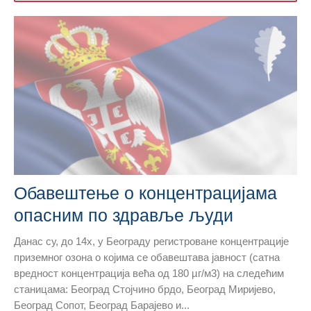
Обавештење о концентрацијама
опасним по здравље људи
Данас су, до 14х, у Београду регистроване концентрације
приземног озона о којима се обавештава јавност (сатна
вредност концентрација већа од 180 µг/м3) на следећим
станицама: Београд Стојчино брдо, Београд Миријево,
Београд Сопот, Београд Барајево и...