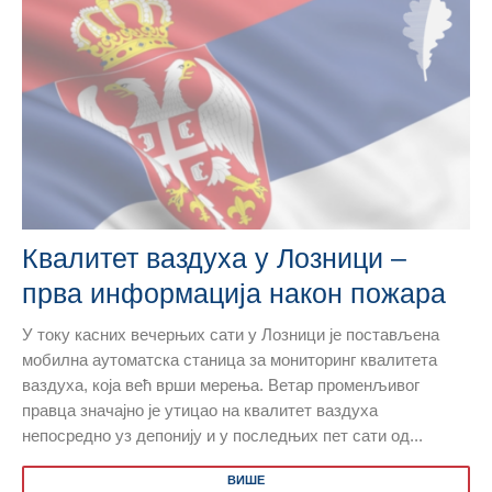
Квалитет ваздуха у Лозници –
прва информација након пожара
У току касних вечерњих сати у Лозници је постављена
мобилна аутоматска станица за мониторинг квалитета
ваздуха, која већ врши мерења. Ветар променљивог
правца значајно је утицао на квалитет ваздуха
непосредно уз депонију и у последњих пет сати од...
ВИШЕ