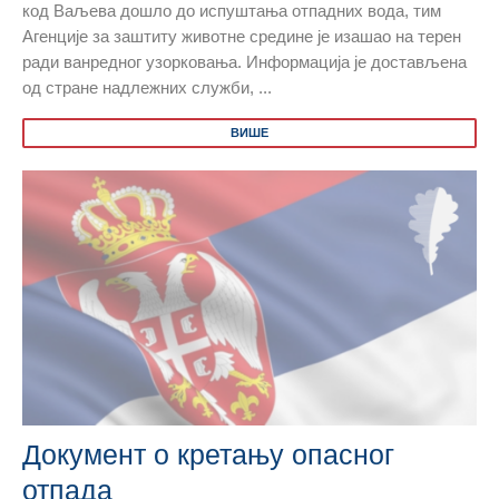
код Ваљева дошло до испуштања отпадних вода, тим
Агенције за заштиту животне средине је изашао на терен
ради ванредног узорковања. Информација је достављена
од стране надлежних служби, ...
ВИШЕ
Документ о кретању опасног
отпада