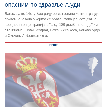
опасним по здравље људи
Данас су, до 14х, у Београду регистроване концентрације
приземног озона о којима се обавештава јавност (сатна
вредност концентрација већа од 180 µг/м3) на следећим
станицама: Нови Београд, Бежанијска коса, Баново брдо
и Сурчин. Информације о...
ВИШЕ