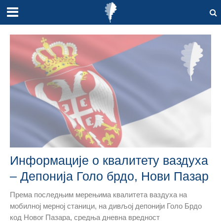
Информације о квалитету ваздуха
– Депонија Голо брдо, Нови Пазар
Према последњим мерењима квалитета ваздуха на
мобилној мерној станици, на дивљој депонији Голо Брдо
код Новог Пазара, средња дневна вредност