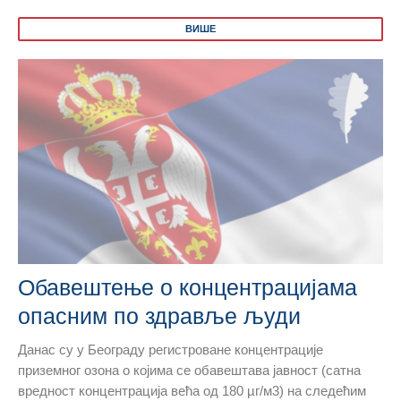
ВИШЕ
Обавештење о концентрацијама
опасним по здравље људи
Данас су у Београду регистроване концентрације
приземног озона о којима се обавештава јавност (сатна
вредност концентрација већа од 180 µг/м3) на следећим