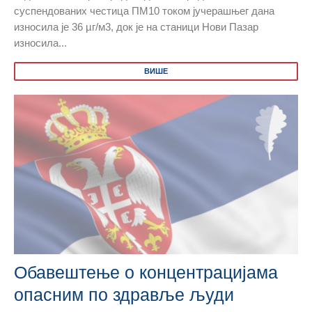
суспендованих честица ПМ10 током јучерашњег дана
износила је 36 µг/м3, док је на станици Нови Пазар
износила...
ВИШЕ
Обавештење о концентрацијама
опасним по здравље људи