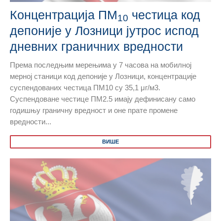
Концентрација ПМ
честица код
10
депоније у Лозници јутрос испод
дневних граничних вредности
Према последњим мерењима у 7 часова на мобилној
мерној станици код депоније у Лозници, концентрације
суспендованих честица ПМ10 су 35,1 μг/м3.
Суспендоване честице ПМ2.5 имају дефинисану само
годишњу граничну вредност и оне прате промене
вредности...
ВИШЕ